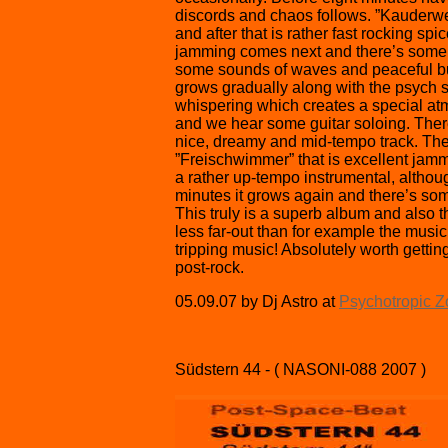
discords and chaos follows. ”Kauderw
and after that is rather fast rocking s
jamming comes next and there’s some mo
some sounds of waves and peaceful but
grows gradually along with the psych 
whispering which creates a special atm
and we hear some guitar soloing. Ther
nice, dreamy and mid-tempo track. Th
”Freischwimmer” that is excellent jammin
a rather up-tempo instrumental, althoug
minutes it grows again and there’s som
This truly is a superb album and also th
less far-out than for example the music 
tripping music! Absolutely worth getti
post-rock.
05.09.07 by Dj Astro at
Psychotropic 
Südstern 44 - ( NASONI-088 2007 )