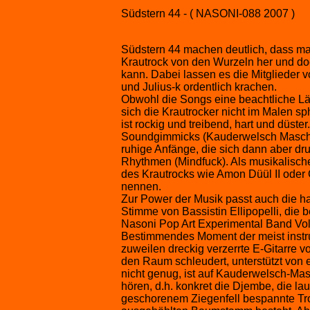
Südstern 44 - ( NASONI-088 2007 )
Südstern 44 machen deutlich, dass ma
Krautrock von den Wurzeln her und d
kann. Dabei lassen es die Mitglieder
und Julius-k ordentlich krachen.
Obwohl die Songs eine beachtliche L
sich die Krautrocker nicht im Malen sp
ist rockig und treibend, hart und düste
Soundgimmicks (Kauderwelsch Maschin
ruhige Anfänge, die sich dann aber dr
Rhythmen (Mindfuck). Als musikalische
des Krautrocks wie Amon Düül II ode
nennen.
Zur Power der Musik passt auch die har
Stimme von Bassistin Ellipopelli, die
Nasoni Pop Art Experimental Band Vol.
Bestimmendes Moment der meist instrum
zuweilen dreckig verzerrte E-Gitarre v
den Raum schleudert, unterstützt von
nicht genug, ist auf Kauderwelsch-Ma
hören, d.h. konkret die Djembe, die lau
geschorenem Ziegenfell bespannte Tro