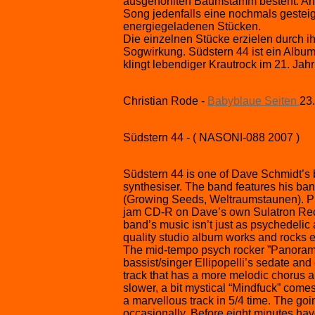
ausgehöhlten Baumstamm besteht. Aha
Song jedenfalls eine nochmals geste
energiegeladenen Stücken.
Die einzelnen Stücke erzielen durch ih
Sogwirkung. Südstern 44 ist ein Albu
klingt lebendiger Krautrock im 21. Jah
Christian Rode -
Babyblaue Seiten
23
Südstern 44 - ( NASONI-088 2007 )
Südstern 44 is one of Dave Schmidt’s 
synthesiser. The band features his ba
(Growing Seeds, Weltraumstaunen). Pri
jam CD-R on Dave’s own Sulatron Record
band’s music isn’t just as psychedelic 
quality studio album works and rocks e
The mid-tempo psych rocker ”Panorama
bassist/singer Ellipopelli’s sedate and ef
track that has a more melodic chorus a
slower, a bit mystical “Mindfuck” comes
a marvellous track in 5/4 time. The goi
occasionally. Before eight minutes hav